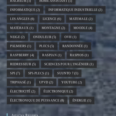
HACHEUR
(5)
HOME ASSISTANT
(1)
INFORMATIQUE
(2)
INFORMATIQUE INDUSTRIELLE
(2)
LES ANGLES
(6)
LICENCE
(6)
MATEMALE
(2)
MATÉRAUX
(1)
MONTAGNE
(2)
MOODLE
(4)
NEIGE
(2)
ONDULEUR
(5)
OVH
(1)
PALMIERS
(1)
PLECS
(5)
RANDONNÉE
(1)
RASPBERRY
(4)
RASPIAN
(1)
RASPIOS
(1)
REDRESSEUR
(5)
SCIENCES POUR L'INGÉNIER
(1)
SPI
(7)
SPI-PLECS
(1)
SUUNTO 7
(1)
TRIPHASÉ
(1)
UPVD
(2)
YOUTUBE
(2)
ÉLECTRICITÉ
(2)
ÉLECTRONIQUE
(2)
ÉLECTRONIQUE DE PUISSANCE
(8)
ÉNERGIE
(1)
Articles Récents