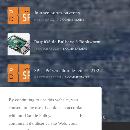
Journée portes ouvertes
9 FÉVRIER 2024
/
0 COMMENTAIRE
RaspiOS de Bullseye à Bookworm
13 OCTOBRE 2023
/
1 COMMENTAIRE
SPI – Présentation de rentrée 21/22
6 SEPTEMBRE 2021
/
0 COMMENTAIRE
A Propos De Moi
By continuing to use this website, you
Thierry Talbert
consent to the use of cookies in accordance
with our Cookie Policy. ------------------ En
Enseignant/Chercheur au laboratoire PROMES-CNRS
continuant d'utiliser ce site Web, vous