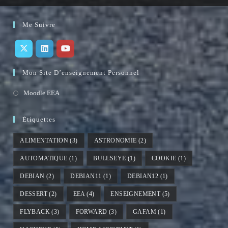
Me Suivre
S’ouvre
S’ouvre
S’ouvre
Mon Site D’enseignement Personnel
dans
dans
dans
un
un
un
S’ouvre
Moodle EEA
nouvel
nouvel
nouvel
dans
onglet
onglet
onglet
un
Étiquettes
nouvel
ALIMENTATION
(3)
ASTRONOMIE
(2)
onglet
AUTOMATIQUE
(1)
BULLSEYE
(1)
COOKIE
(1)
DEBIAN
(2)
DEBIAN11
(1)
DEBIAN12
(1)
DESSERT
(2)
EEA
(4)
ENSEIGNEMENT
(5)
FLYBACK
(3)
FORWARD
(3)
GAFAM
(1)