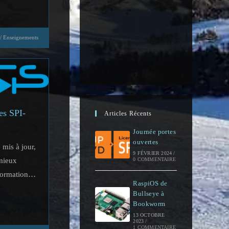
/
Enseignements
ies SPI-
Articles Récents
Journée portes
ouvertes
 mis à jour,
9 FÉVRIER 2024
/
0 COMMENTAIRE
mieux
nformation…
RaspiOS de
Bullseye à
Bookworm
13 OCTOBRE
2023
/
1 COMMENTAIRE