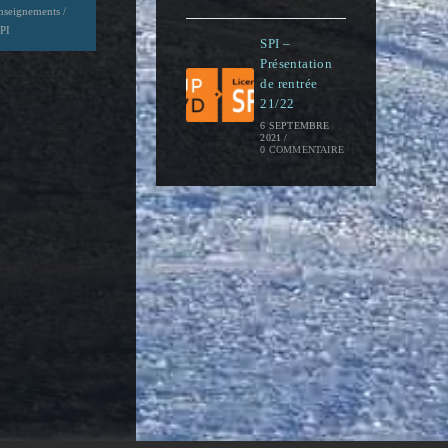
nseignements
/
PI
SPI –
Présentation
de rentrée
21/22
6 SEPTEMBRE
2021
/
0 COMMENTAIRE