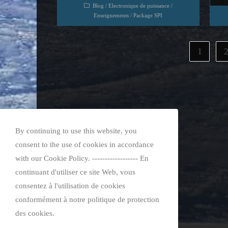
Blog
/
Electronique de puissance
/
Enseignements
/
Package SPI
1
By continuing to use this website, you
consent to the use of cookies in accordance
with our Cookie Policy. ------------------ En
continuant d'utiliser ce site Web, vous
consentez à l'utilisation de cookies
conformément à notre politique de protection
des cookies.