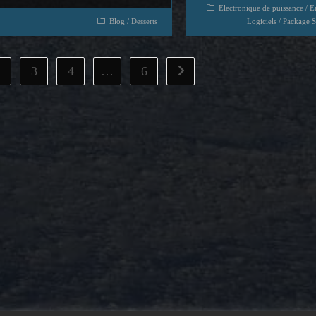
Electronique de puissance
/
E
Blog
/
Desserts
Logiciels
/
Package S
2
3
4
…
6