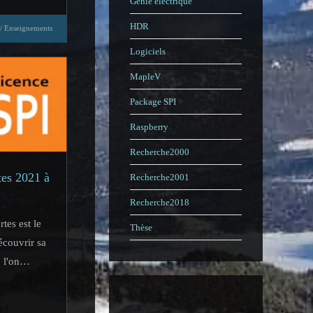
Génie électrique
HDR
/
Enseignements
Logiciels
MapleV
Package SPI
Raspberry
Recherche2000
tes 2021 à
Recherche2001
Recherche2018
tes est le
Thèse
couvrir sa
e l'on…